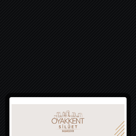
Video
oynatıcı