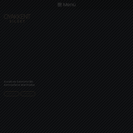
Menü
Sıcak ve Samimi Bir
Atmosfere Merhaba
Online Katalog
Tanıtım Videosu